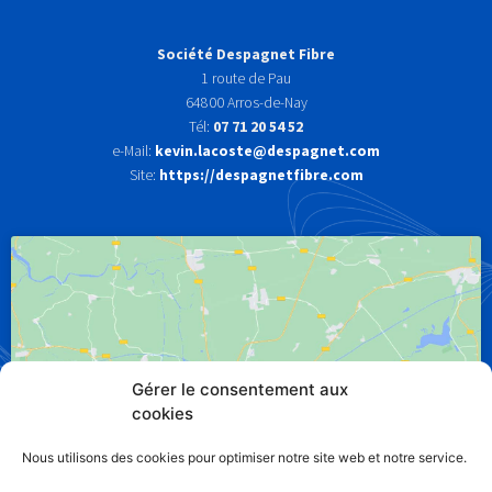
Société Despagnet Fibre
1 route de Pau
64800 Arros-de-Nay
Tél:
07 71 20 54 52
e-Mail:
kevin.lacoste@despagnet.com
Site:
https://despagnetfibre.com
Gérer le consentement aux
Cliquez pour accepter les cookies
cookies
marketing et activer ce contenu
Nous utilisons des cookies pour optimiser notre site web et notre service.