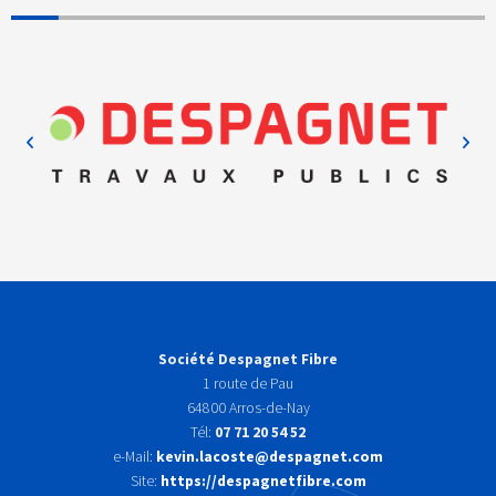
Société Despagnet Fibre
1 route de Pau
64800 Arros-de-Nay
Tél:
07 71 20 54 52
e-Mail:
kevin.lacoste@despagnet.com
Site:
https://despagnetfibre.com