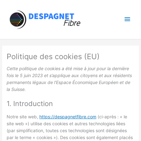
Aller
Men
au
contenu
princ
Consent
Consent
Consent
Consent
Consent
Consent
Consent
Consent
Consent
Préférenc
Statistiqu
Marketing
Politique des cookies (EU)
to
to
to
to
to
to
to
to
to
service
service
service
service
service
service
service
service
service
Cette politique de cookies a été mise à jour pour la dernière
complianz
wordpress
google-
elementor
facebook
linkedin
google-
google-
divers
fois le 5 juin 2023 et s’applique aux citoyens et aux résidents
analytics
fonts
maps
permanents légaux de l’Espace Économique Européen et de
la Suisse.
1. Introduction
Notre site web,
https://despagnetfibre.com
(ci-après : « le
site web ») utilise des cookies et autres technologies liées
(par simplification, toutes ces technologies sont désignées
par le terme « cookies »). Des cookies sont également placés